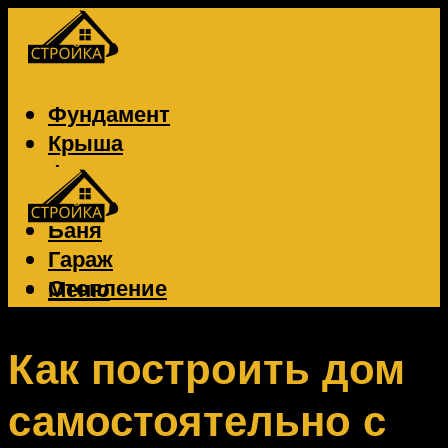
Фундамент
Крыша
Фасад
Забор
Баня
Гараж
Отопление
Меню
Вентиляция
Электрика
Как построить дом
самостоятельно с
Меню