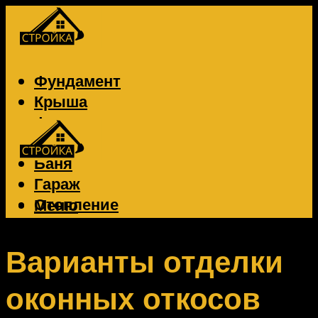
Фундамент
Крыша
Фасад
Забор
Баня
Гараж
Отопление
Меню
Вентиляция
Электрика
Варианты отделки
оконных откосов
Меню