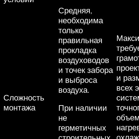
Средняя,
необходима
только
Макси
правильная
требу
прокладка
грамо
воздуховодов
проек
и точек забора
и раз
и выброса
всех 
воздуха.
Сложность
систе
монтажа
точно
При наличии
объем
не
нагре
герметичных
охлаж
строительных