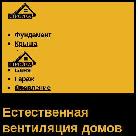
Фундамент
Крыша
Фасад
Забор
Баня
Гараж
Отопление
Меню
Вентиляция
Электрика
Естественная
вентиляция домов
Меню