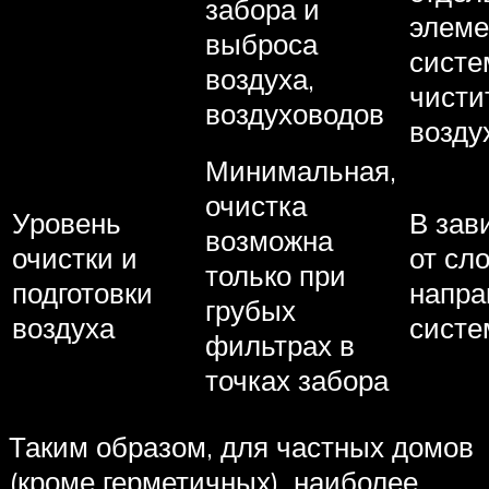
забора и
элеме
выброса
систе
воздуха,
чисти
воздуховодов
возду
Минимальная,
очистка
Уровень
В зав
возможна
очистки и
от сл
только при
подготовки
напра
грубых
воздуха
сист
фильтрах в
точках забора
Таким образом, для частных домов
(кроме герметичных), наиболее