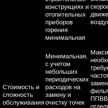
скоро
конструкциях и
движ
отопительных
возду
приборов
горения
минимальная
Макси
Минимальная,
необх
с учетом
требу
небольших
часто
периодических
замен
Стоимость и
расходов на
фильт
сложность
замену и
ППВВ
обслуживания
очистку точек
отдел