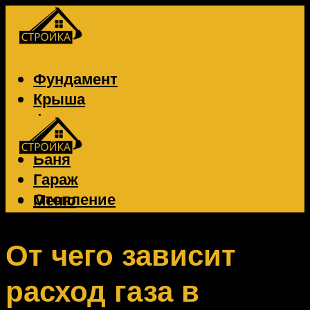
Фундамент
Крыша
Фасад
Забор
Баня
Гараж
Отопление
Меню
Вентиляция
Электрика
От чего зависит
расход газа в
Меню