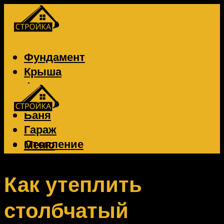
Фундамент
Крыша
Фасад
Забор
Баня
Гараж
Отопление
Меню
Вентиляция
Электрика
Как утеплить
столбчатый
Меню