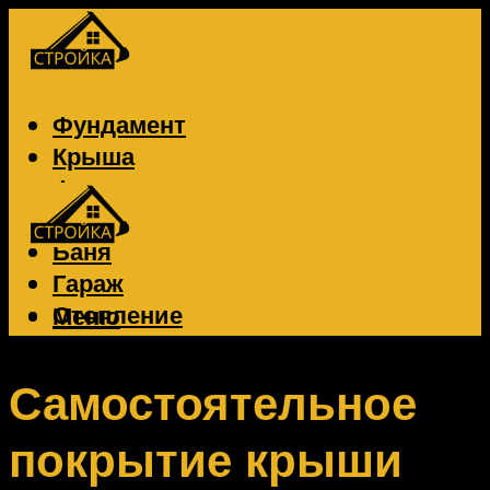
Фундамент
Крыша
Фасад
Забор
Баня
Гараж
Отопление
Меню
Вентиляция
Электрика
Самостоятельное
покрытие крыши
Меню