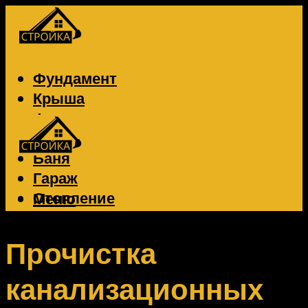
Фундамент
Крыша
Фасад
Забор
Баня
Гараж
Отопление
Меню
Вентиляция
Электрика
Прочистка
канализационных
Меню