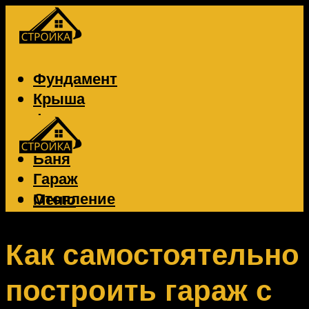
Фундамент
Крыша
Фасад
Забор
Баня
Гараж
Отопление
Меню
Вентиляция
Электрика
Как самостоятельно
построить гараж с
Меню