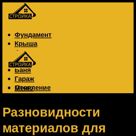
Фундамент
Крыша
Фасад
Забор
Баня
Гараж
Отопление
Меню
Вентиляция
Электрика
Разновидности
материалов для
Меню