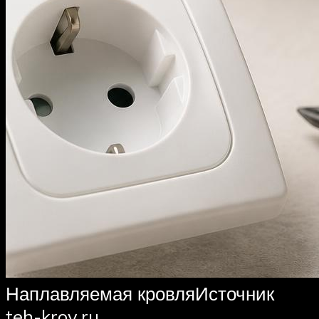
Наплавляемая кровляИсточник
teh-krov.ru