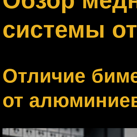
Меню
системы о
Отличие бим
от алюминие