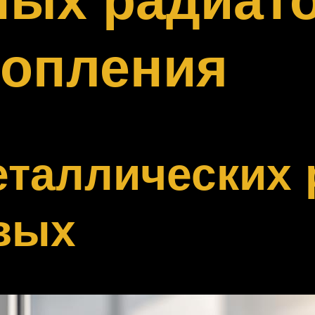
топления
еталлических 
вых