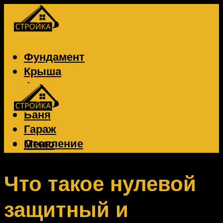
Фундамент
Крыша
Фасад
Забор
Баня
Гараж
Отопление
Меню
Вентиляция
Электрика
Что такое нулевой
защитный и
Меню