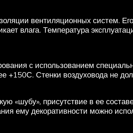
оляции вентиляционных систем. Его
икает влага. Температура эксплуата
рования с использованием специальн
ее +150С. Стенки воздуховода не до
ую «шубу», присутствие в ее составе
ния ему декоративности можно испол