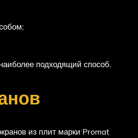
собом;
 наиболее подходящий способ.
анов
экранов из плит марки Promat