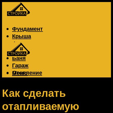
Фундамент
Крыша
Фасад
Забор
Баня
Гараж
Отопление
Меню
Вентиляция
Электрика
Как сделать
отапливаемую
Меню