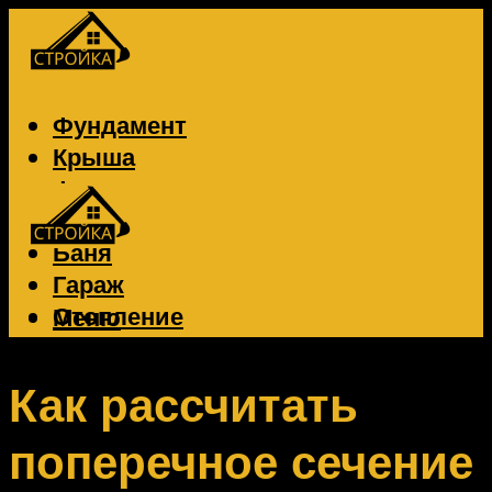
Фундамент
Крыша
Фасад
Забор
Баня
Гараж
Отопление
Меню
Вентиляция
Электрика
Как рассчитать
поперечное сечение
Меню