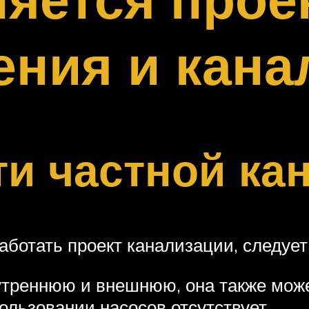
ния и кана
и частной ка
аботать проект канализации, следует
нутреннюю и внешнюю, она также мож
ользовании насосов отсутствует.