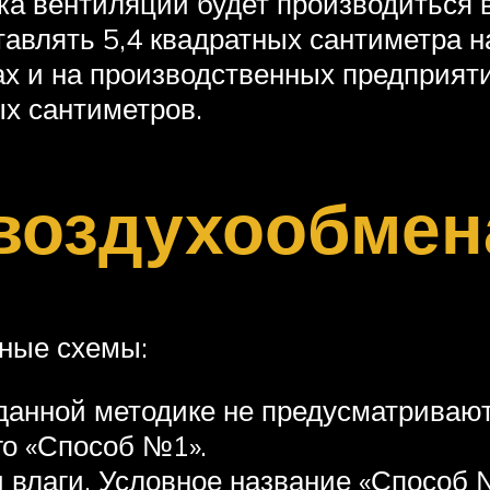
ка вентиляции будет производиться в
авлять 5,4 квадратных сантиметра н
ах и на производственных предприят
ых сантиметров.
воздухообмен
ные схемы:
данной методике не предусматривают
го «Способ №1».
и влаги. Условное название «Способ 