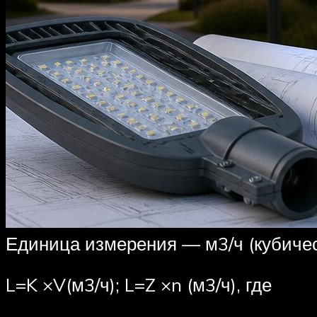
Единица измерения — м3/ч (кубиче
L=K ×V(м3/ч); L=Z ×n (м3/ч), где