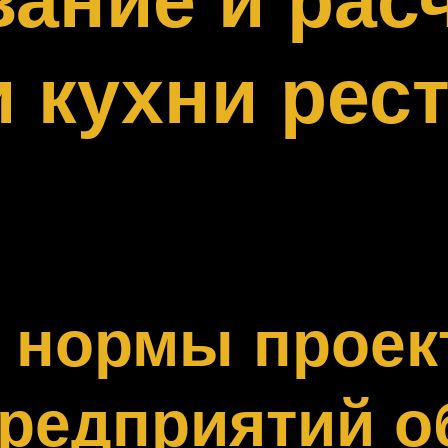
 кухни рес
и нормы проек
предприятий о