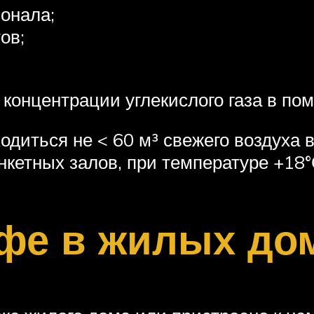
онала;
ов;
концентрации углекислого газа в по
одиться не < 60 м³ свежего воздуха в
нкетных залов, при температуре +18°
фе в жилых до