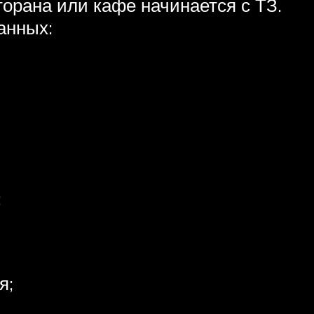
орана или кафе начинается с ТЗ.
анных:
:
я;