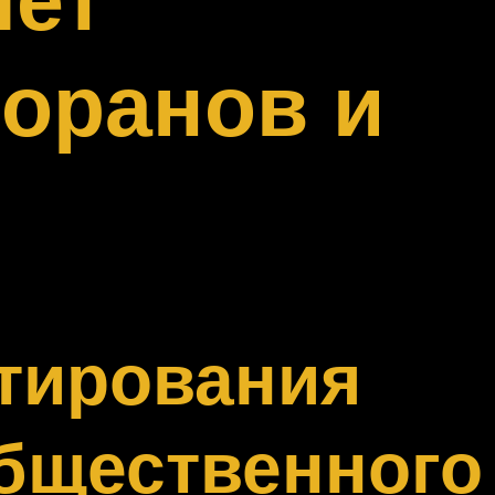
торанов и
тирования
бщественного