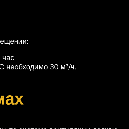
мещении:
 час;
С необходимо 30 м³/ч.
мах