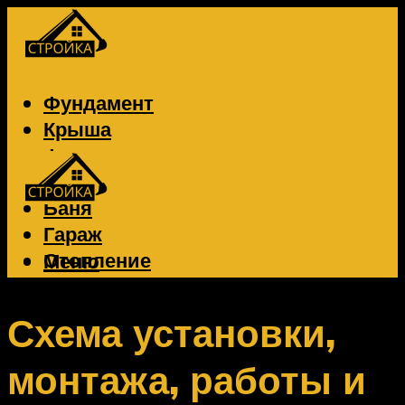
Фундамент
Крыша
Фасад
Забор
Баня
Гараж
Отопление
Меню
Вентиляция
Электрика
Схема установки,
монтажа, работы и
Меню