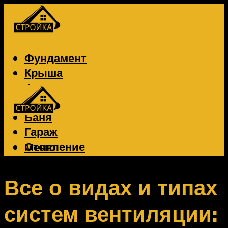
Фундамент
Крыша
Фасад
Забор
Баня
Гараж
Отопление
Меню
Вентиляция
Электрика
Все о видах и типах
систем вентиляции:
Меню