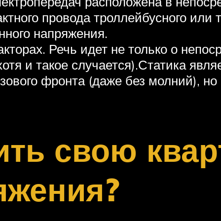
лектропередач расположена в непоср
актного провода троллейбусного или 
нного напряжения.
кторах. Речь идет не только о непос
отя и такое случается).Статика явля
зового фронта (даже без молний), но
ить свою квар
яжения?