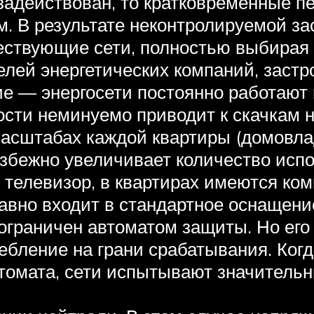
задействован, то кратковременные пер
. В результате неконтролируемой за
ствующие сети, полностью выбирая р
лей энергетических компаний, заст
ие — энергосети постоянно работают
сти неминуемо приводит к скачкам 
 масштабах каждой квартиры (домовл
еизбежно увеличивает количество исп
я телевизор, в квартирах имеются к
авно входит в стандартное оснащен
ограничен автоматом защиты. Но его
ебление на грани срабатывания. Когд
втомата, сети испытывают значительн