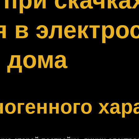
 в электро
 дома
огенного хар