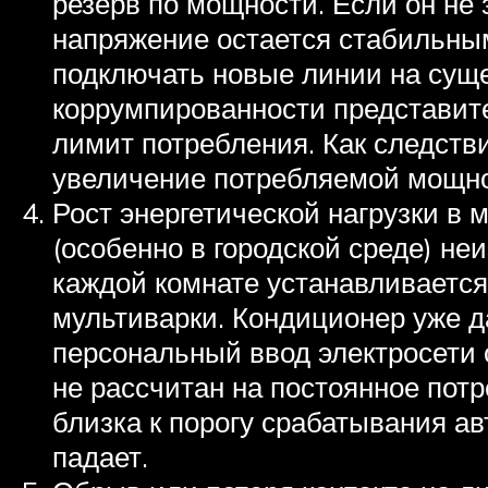
резерв по мощности. Если он не 
напряжение остается стабильным
подключать новые линии на суще
коррумпированности представите
лимит потребления. Как следств
увеличение потребляемой мощно
Рост энергетической нагрузки в
(особенно в городской среде) н
каждой комнате устанавливаетс
мультиварки. Кондиционер уже д
персональный ввод электросети 
не рассчитан на постоянное потр
близка к порогу срабатывания а
падает.