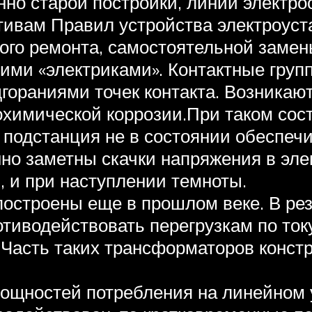
нно старой постройки, линии электро
тивам Правил устройства электроуста
ого ремонта, самостоятельной замен
и «электриками». Контактные групп
гораниями точек контакта. Возникают
рохимической коррозии.При таком сос
 подстанция не в состоянии обеспеч
но заметны скачки напряжения в элек
 и при наступлении темноты.
остроены еще в прошлом веке. В рез
отиводействовать перегрузкам по ток
Часть таких трансформаторов констр
щностей потребления на линейном 