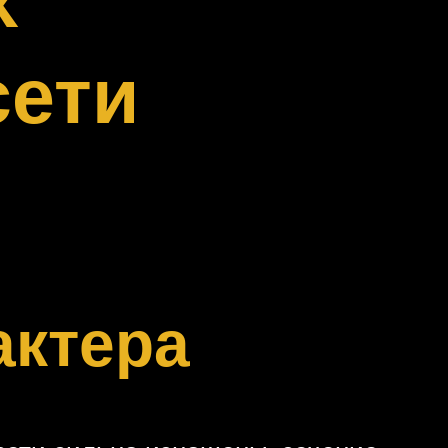
сети
актера