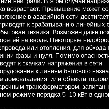
нии нейтрали. В этом случае напряже
ко возрастает. Превышение может сос
ряжение в аварийной сети достигает
приводят к срабатыванию линейных 
 бытовая техника. Возможен даже по
осетей на вводе. Некоторые недобро
опровода или отопления, для обхода 
линии фазы и нуля. Помимо опасност
водят к скачкам напряжения в сети.
рудования к линиям бытового назна
е домовладения, или объекта торговли
рочным трансформатором, запитанны
ном режиме порядка 5–10 кВт в одно