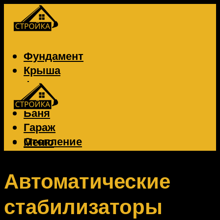
Фундамент
Крыша
Фасад
Забор
Баня
Гараж
Отопление
Меню
Вентиляция
Электрика
Автоматические
стабилизаторы
Меню