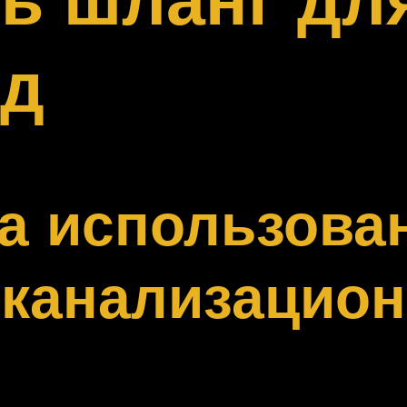
од
а использова
 канализацио