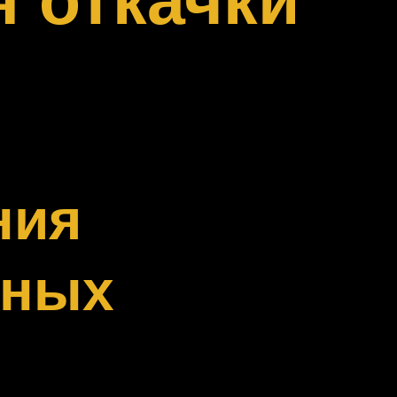
ния
нных