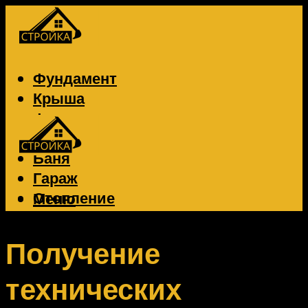
Фундамент
Крыша
Фасад
Забор
Баня
Гараж
Отопление
Меню
Вентиляция
Электрика
Получение
технических
Меню