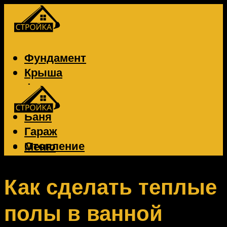
Фундамент
Крыша
Фасад
Забор
Баня
Гараж
Отопление
Меню
Вентиляция
Электрика
Как сделать теплые
полы в ванной
Меню