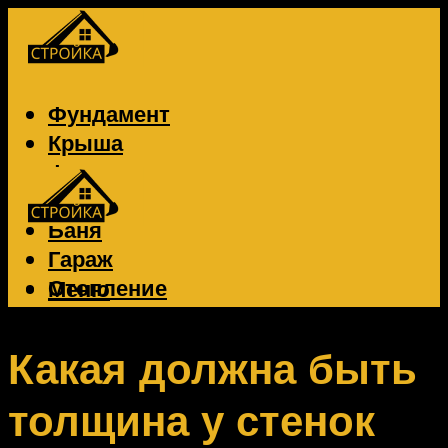
Фундамент
Крыша
Фасад
Забор
Баня
Гараж
Отопление
Меню
Вентиляция
Электрика
Какая должна быть
толщина у стенок
Меню