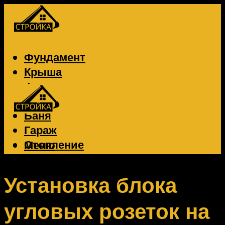
Фундамент
Крыша
Фасад
Забор
Баня
Гараж
Отопление
Меню
Вентиляция
Электрика
Установка блока
угловых розеток на
Меню