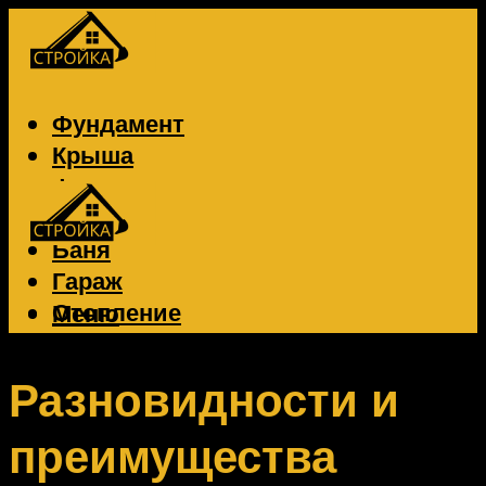
Фундамент
Крыша
Фасад
Забор
Баня
Гараж
Отопление
Меню
Вентиляция
Электрика
Разновидности и
преимущества
Меню