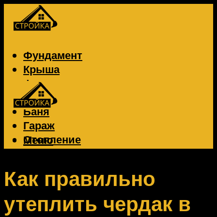
Фундамент
Крыша
Фасад
Забор
Баня
Гараж
Отопление
Меню
Вентиляция
Электрика
Как правильно
утеплить чердак в
Меню