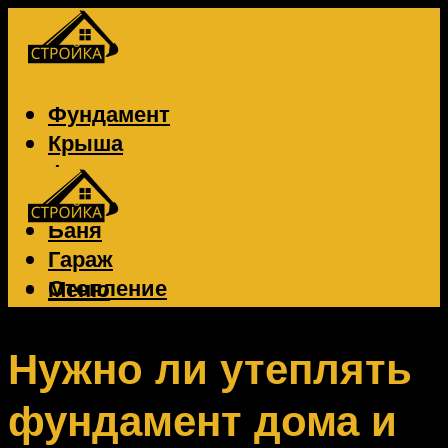
Фундамент
Крыша
Фасад
Забор
Баня
Гараж
Отопление
Меню
Вентиляция
Электрика
Нужно ли утеплять
фундамент дома и
Меню