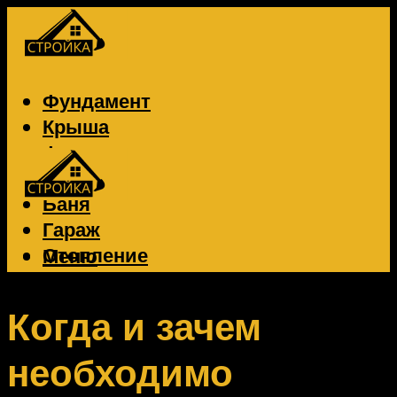
Фундамент
Крыша
Фасад
Забор
Баня
Гараж
Отопление
Меню
Вентиляция
Электрика
Когда и зачем
необходимо
Меню