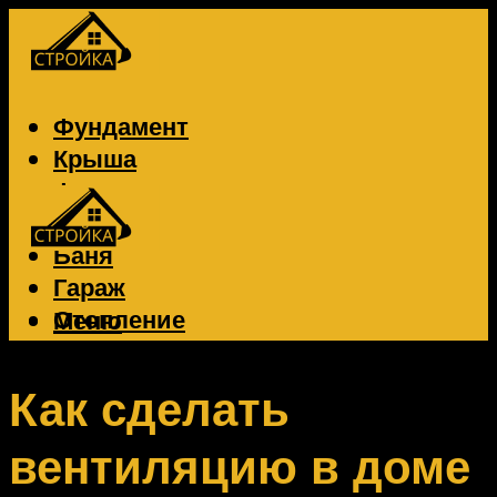
Фундамент
Крыша
Фасад
Забор
Баня
Гараж
Отопление
Меню
Вентиляция
Электрика
Как сделать
вентиляцию в доме
Меню