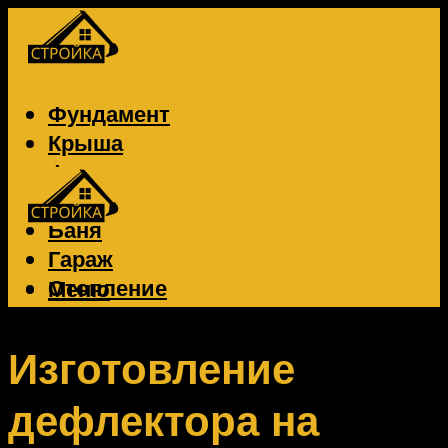
Фундамент
Крыша
Фасад
Забор
Баня
Гараж
Отопление
Меню
Вентиляция
Электрика
Изготовление
дефлектора на
Меню