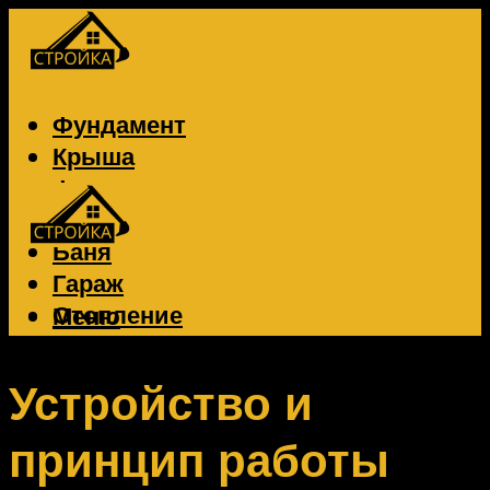
Фундамент
Крыша
Фасад
Забор
Баня
Гараж
Отопление
Меню
Вентиляция
Электрика
Устройство и
принцип работы
Меню