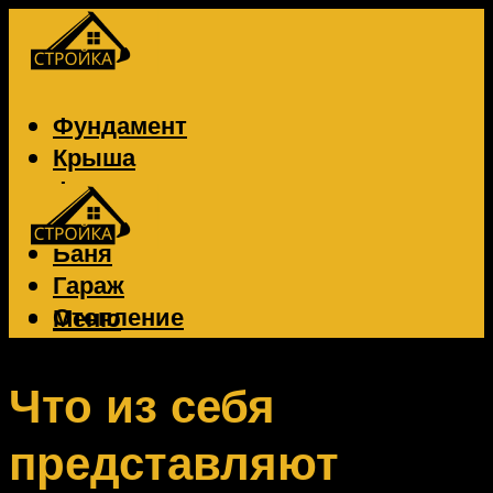
Фундамент
Крыша
Фасад
Забор
Баня
Гараж
Отопление
Меню
Вентиляция
Электрика
Что из себя
представляют
Меню