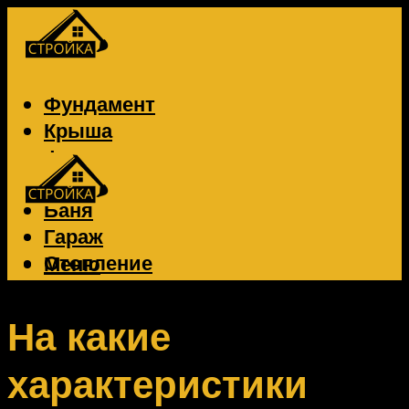
Фундамент
Крыша
Фасад
Забор
Баня
Гараж
Отопление
Меню
Вентиляция
Электрика
На какие
характеристики
Меню