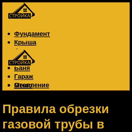
Фундамент
Крыша
Фасад
Забор
Баня
Гараж
Отопление
Меню
Вентиляция
Электрика
Правила обрезки
газовой трубы в
Меню