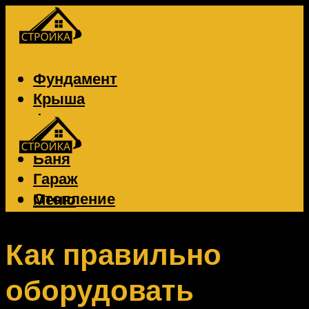
Фундамент
Крыша
Фасад
Забор
Баня
Гараж
Отопление
Меню
Вентиляция
Электрика
Как правильно
оборудовать
Меню