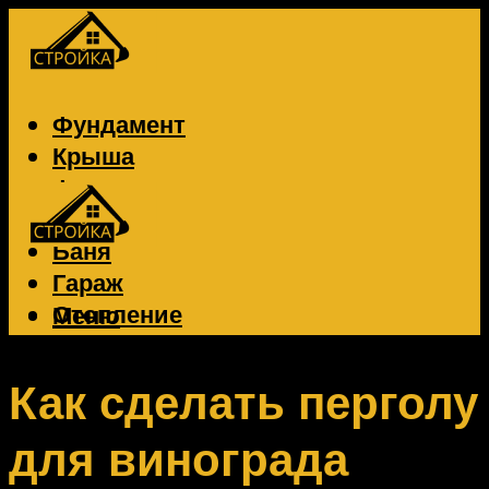
Фундамент
Крыша
Фасад
Забор
Баня
Гараж
Отопление
Меню
Вентиляция
Электрика
Как сделать перголу
для винограда
Меню