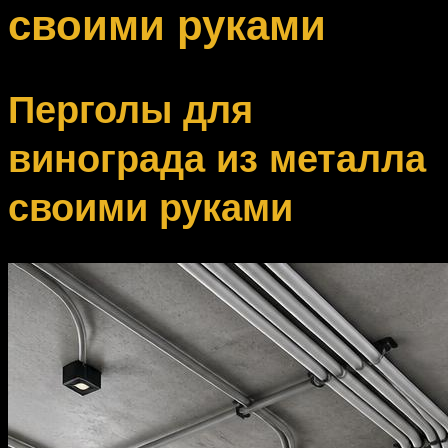
своими руками
Перголы для
винограда из металла
своими руками