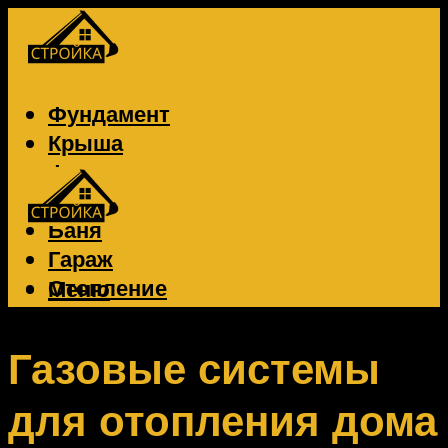
Фундамент
Крыша
Фасад
Забор
Баня
Гараж
Отопление
Меню
Вентиляция
Электрика
Газовые системы
для отопления дома
Меню