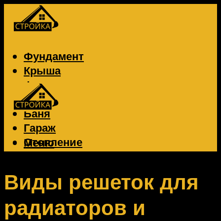
Фундамент
Крыша
Фасад
Забор
Баня
Гараж
Отопление
Меню
Вентиляция
Электрика
Виды решеток для
радиаторов и
Меню