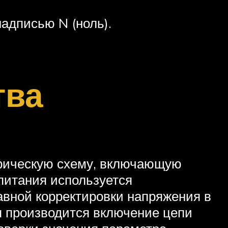
надписью N (ноль).
тва
трическую схему, включающую
 питания используется
авной корректировки напряжения в
я производится включение цепи