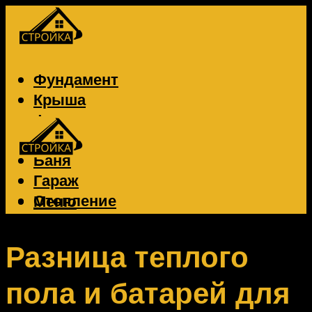
Фундамент
Крыша
Фасад
Забор
Баня
Гараж
Отопление
Меню
Вентиляция
Электрика
Разница теплого
пола и батарей для
Меню