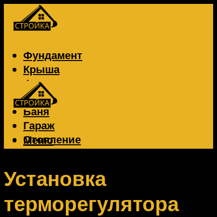
Фундамент
Крыша
Фасад
Забор
Баня
Гараж
Отопление
Меню
Вентиляция
Электрика
Установка
терморегулятора
Меню