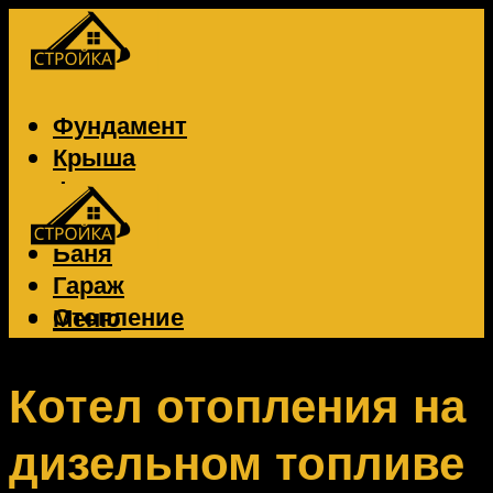
Фундамент
Крыша
Фасад
Забор
Баня
Гараж
Отопление
Меню
Вентиляция
Электрика
Котел отопления на
дизельном топливе
Меню