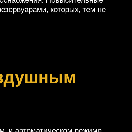
зервуарами, которых, тем не
оздушным
м, и автоматическом режиме,