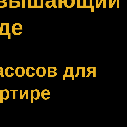
де
асосов для
ртире