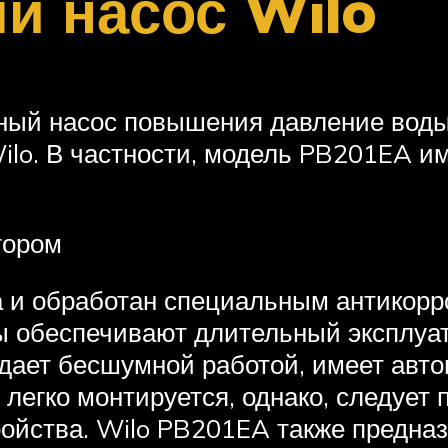
й насос Wilo
ый насос повышения давление воды 
lo. В частности, модель PB201EA им
тором
уна и обработан специальным антикор
ы обеспечивают длительный эксплуат
адает бесшумной работой, имеет авто
егко монтируется, однако, следует 
тройства. Wilo PB201EA также предна