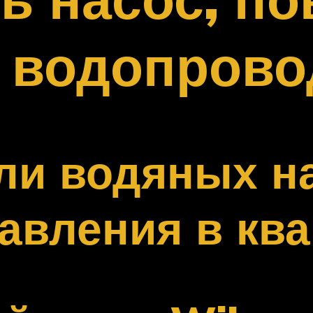
в водопрово
ли водяных н
авления в ква