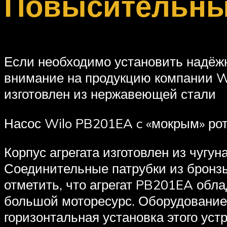
Повысительны
Если необходимо установить надёжн
внимание на продукцию компании Wi
изготовлен из нержавеющей стали
Насос Wilo PB201EA c «мокрым» ро
Корпус агрегата изготовлен из чуг
Соединительные патрубки из бронз
отметить, что агрегат PB201EA обл
большой моторесурс. Оборудование л
горизонтальная установка этого ус