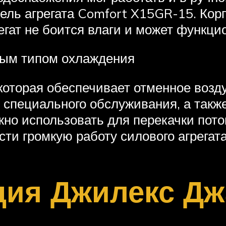
ель агрегата Comfort X15GR-15. Корп
егат не боится влаги и может функц
ным типом охлаждения
 которая обеспечивает отменное возд
 специального обслуживания, а такж
жно использовать для перекачки пото
сти громкую работу силового агрегата
ция Джилекс Д