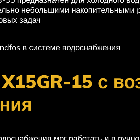
ельно небольшими накопительными ре
овых задач
ndfos в системе водоснабжения
 X15GR-15 с в
ения
доснабжения мог работать и в ручно