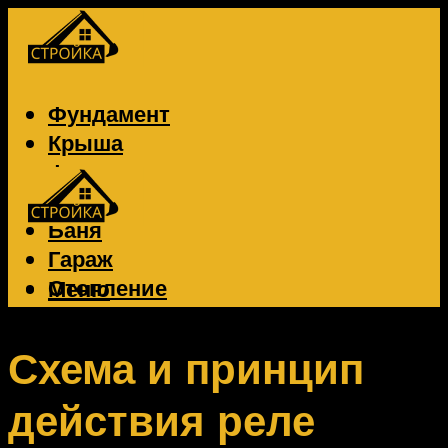
Фундамент
Крыша
Фасад
Забор
Баня
Гараж
Отопление
Меню
Вентиляция
Электрика
Схема и принцип
действия реле
Меню