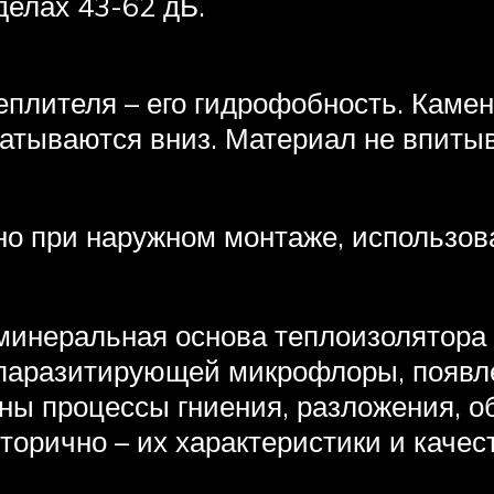
делах 43-62 дБ.
плителя – его гидрофобность. Камен
атываются вниз. Материал не впитыва
но при наружном монтаже, использов
 минеральная основа теплоизолятора
 паразитирующей микрофлоры, появле
рны процессы гниения, разложения, 
торично – их характеристики и каче