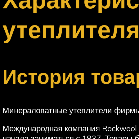
Меню
утеплителя
История това
Минераловатные утеплители фирмы 
Международная компания Rockwool о
начала заниматься с 1937. Товары 