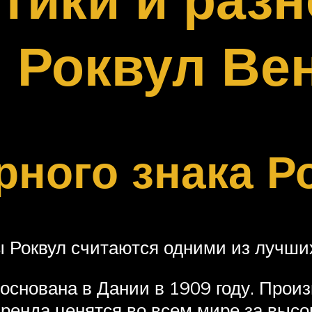
 Роквул Ве
рного знака Р
Роквул считаются одними из лучши
снована в Дании в 1909 году. Прои
бренда ценятся во всем мире за высо