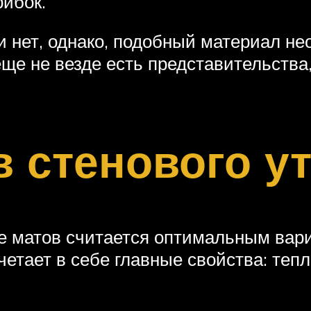
рибок.
и нет, однако, подобный материал н
е не везде есть представительства,
в стенового у
е матов считается оптимальным вари
четает в себе главные свойства: теп