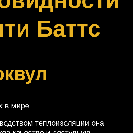
нти Баттс
оквул
х в мире
зводством теплоизоляции она
кое качество и доступную