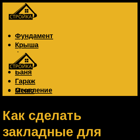
Фундамент
Крыша
Фасад
Забор
Баня
Гараж
Отопление
Меню
Вентиляция
Электрика
Как сделать
закладные для
Меню