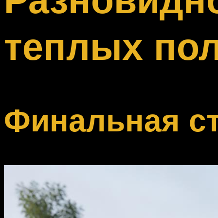
Меню
теплых по
Финальная ст