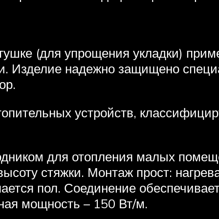
атушке (для упрощения укладки) прим
и. Изделие надежно защищено специ
ор.
топительных устройств, классифицир
одником для отопления малых помеще
ысоту стяжки. Монтаж прост: нагрев
ается пол. Соединение обеспечивает
ная мощность – 150 Вт/м.