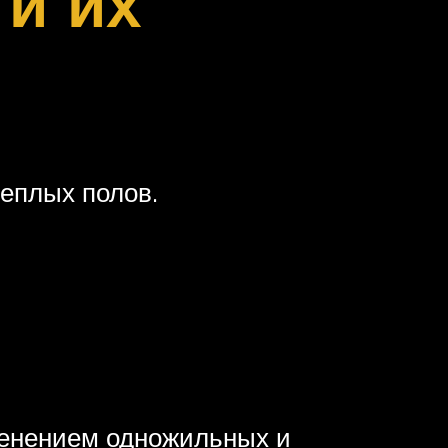
и их
теплых полов.
менением одножильных и