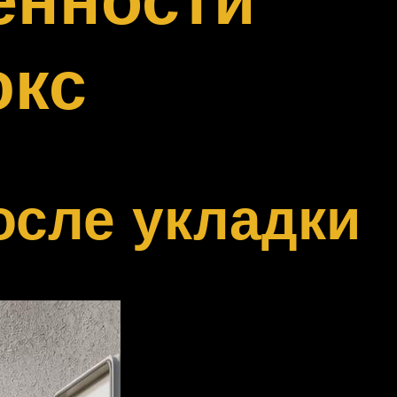
юкс
осле укладки