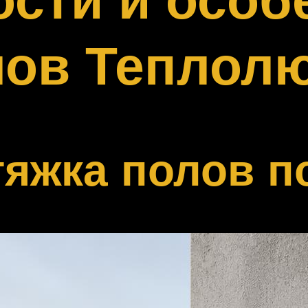
лов Теплол
яжка полов п