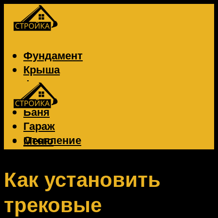
Фундамент
Крыша
Фасад
Забор
Баня
Гараж
Отопление
Меню
Вентиляция
Электрика
Как установить
трековые
Меню